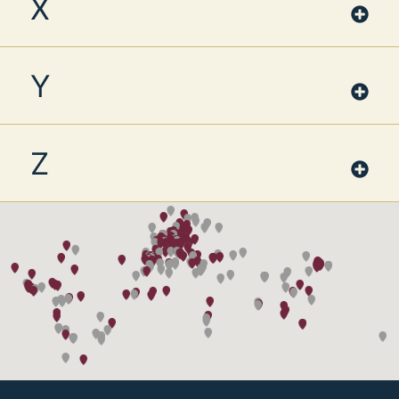
X
Y
Z