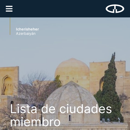
Icherisheher
Azerbaiyán
Lista de ciudades
miembro