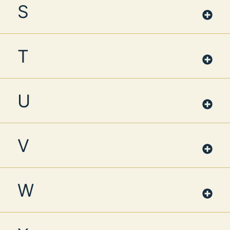
S
T
U
V
W