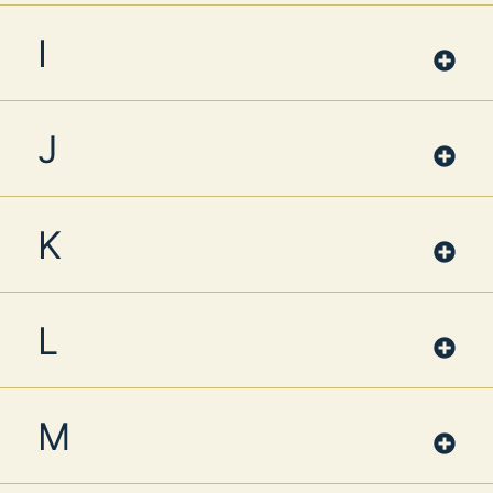
I
J
K
L
M