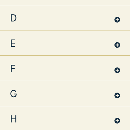
D
E
F
G
H