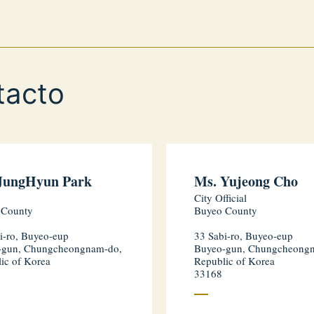
tacto
JungHyun Park
Ms. Yujeong Cho
City Official
 County
Buyeo County
i-ro, Buyeo-eup
33 Sabi-ro, Buyeo-eup
-gun, Chungcheongnam-do,
Buyeo-gun, Chungcheong
ic of Korea
Republic of Korea
33168