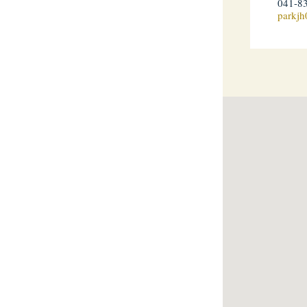
041-8
parkj