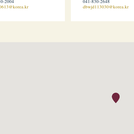
30-2004
041-830-2648
h0613@korea.kr
dbwjd113030@korea.kr