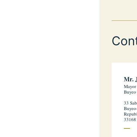
Con
Mr. 
Mayor
Buyeo
33 Sab
Buyeo
Republ
33168