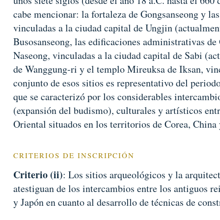
unos siete siglos (desde el año 18 a.C. hasta el 660 d
cabe mencionar: la fortaleza de Gongsanseong y las
vinculadas a la ciudad capital de Ungjin (actualmen
Busosanseong, las edificaciones administrativas de
Naseong, vinculadas a la ciudad capital de Sabi (ac
de Wanggung-ri y el templo Mireuksa de Iksan, vinc
conjunto de esos sitios es representativo del period
que se caracterizó por los considerables intercambio
(expansión del budismo), culturales y artísticos ent
Oriental situados en los territorios de Corea, China
CRITERIOS DE INSCRIPCIÓN
Criterio (ii)
: Los sitios arqueológicos y la arquitec
atestiguan de los intercambios entre los antiguos re
y Japón en cuanto al desarrollo de técnicas de const