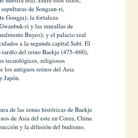
e nuestra era). Entre esos sitios,
 sepulturas de Songsan-ri,
te Gongju); la fortaleza
 Gwanbuk-ri y las murallas de
tualmente Buyeo); y el palacio real
ulados a la segunda capital Sabi. El
o tardío del reino Baekje (475–660),
s tecnológicos, religiosos
re los antiguos reinos del Asia
 y Japón.
tura de las zonas históricas de Baekje
inos de Asia del este en Corea, China
rucción y la difusión del budismo.