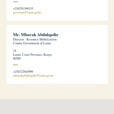
+254791399135
governor@lamu.go.ke
Mr. Mbarak Abdulqadir
Director - Resource Mobilization
County Government of Lamu
74
Lamu, Coast Province, Kenya
80500
+254722943999
mbarakabdulqadir@lamu.go.ke