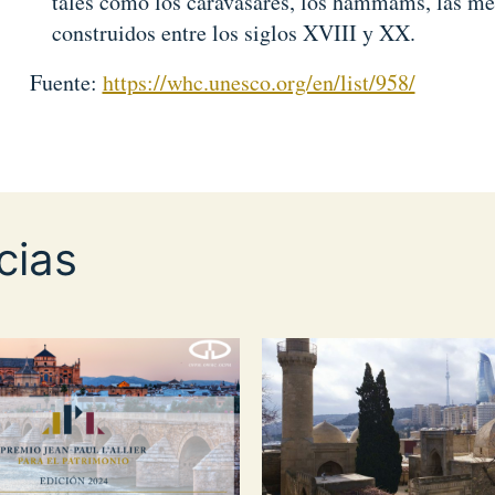
tales como los caravasares, los hammams, las mezq
construidos entre los siglos XVIII y XX.
Fuente:
https://whc.unesco.org/en/list/958/
cias