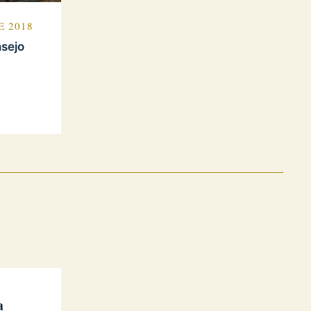
E 2018
nsejo
a