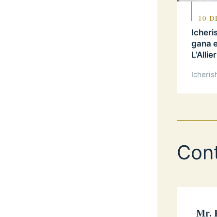
10 D
Icheri
gana e
L’Alli
Icheris
Con
Mr. 