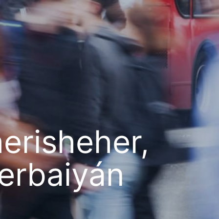
herisheher,
erbaiyán