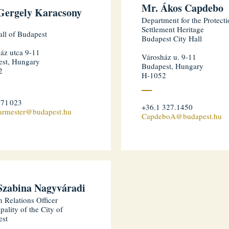
Mr. Ákos Capdebo
Gergely Karacsony
Department for the Protecti
Settlement Heritage
all of Budapest
Budapest City Hall
áz utca 9-11
Városház u. 9-11
st, Hungary
Budapest, Hungary
2
H-1052
271 023
+36.1 327.1450
armester@budapest.hu
CapdeboA@budapest.hu
Szabina Nagyváradi
n Relations Officer
pality of the City of
est