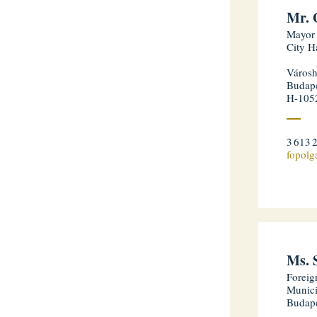
Mr. 
Mayor
City H
Városh
Budape
H-105
3 613 
fopolg
Ms. 
Foreig
Munici
Budap