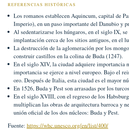
REFERENCIAS HISTÓRICAS
Los romanos establecen Aquincum, capital de Pan
Imperio), en un paso importante del Danubio y pr
Al sedentarizarse los húngaros, en el siglo IX, se
implantación cerca de los sitios antiguos, en el l
La destrucción de la aglomeración por los mongol
construir castillos en la colina de Buda (1247).
En el siglo XIV, la ciudad adquiere importancia n
importancia se ejerce a nivel europeo. Bajo el re
oro. Después de Italia, esta ciudad es el mayor 
En 1526, Buda y Pest son arrasadas por los turco
En el siglo XVIII, con el regreso de los Habsbur
multiplican las obras de arquitectura barroca y ne
unión oficial de los dos núcleos: Buda y Pest.
Fuente:
https://whc.unesco.org/en/list/400/