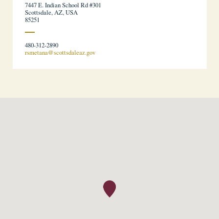
7447 E. Indian School Rd #301
Scottsdale, AZ, USA
85251
480-312-2890
rsmetana@scottsdaleaz.gov