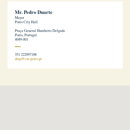
Mr. Pedro Duarte
Mayor
Porto City Hall
Praça General Humberto Delgado
Porto, Portugal
4049-001
351 222097188
dmp@cm-porto.pt