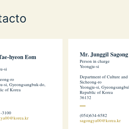
tacto
Mr. Junggil Sagong
Tae-hyeon Eom
Person in charge
Yeongju-si
u-si
Department of Culture and 
heong-ro
Sicheong-ro
u-si, Gyeongsangbuk-do,
Yeongju-si, Gyeongsangbu
ic of Korea
Republic of Korea
36132
1-3100
(054)634-6582
gya00@korea.kr
sagongya00@korea.kr