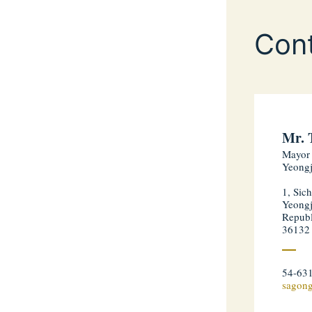
Con
Mr. 
Mayor
Yeongj
1, Sic
Yeongj
Republ
36132
54-63
sagon