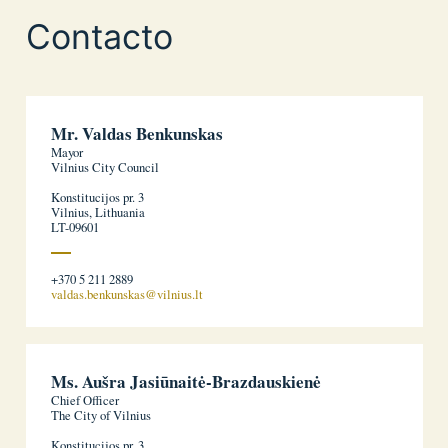
Contacto
Mr. Valdas Benkunskas
Mayor
Vilnius City Council
Konstitucijos pr. 3
Vilnius, Lithuania
LT-09601
+370 5 211 2889
valdas.benkunskas@vilnius.lt
Ms. Aušra Jasiūnaitė-Brazdauskienė
Chief Officer
The City of Vilnius
Konstitucijos pr. 3