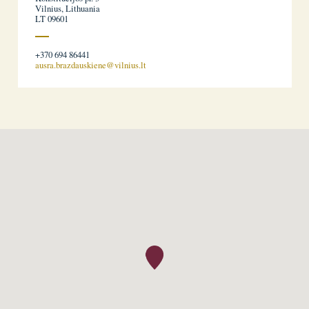
Vilnius, Lithuania
LT 09601
+370 694 86441
ausra.brazdauskiene@vilnius.lt