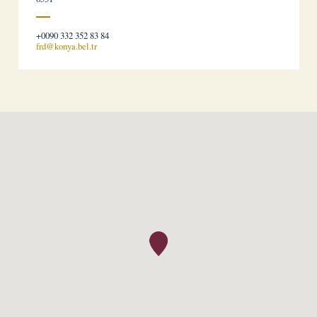
+0090 332 352 83 84
frd@konya.bel.tr