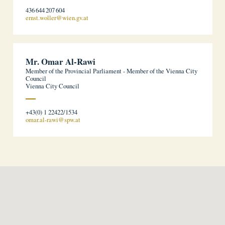
436 644 207 604
ernst.woller@wien.gv.at
Mr. Omar Al-Rawi
Member of the Provincial Parliament - Member of the Vienna City
Council
Vienna City Council
+43(0) 1 22422/1534
omar.al-rawi@spw.at