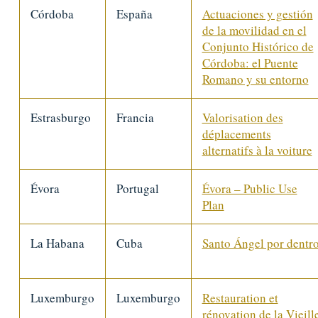
Córdoba
España
Actuaciones y gestión
de la movilidad en el
Conjunto Histórico de
Córdoba: el Puente
Romano y su entorno
Estrasburgo
Francia
Valorisation des
déplacements
alternatifs à la voiture
Évora
Portugal
Évora – Public Use
Plan
La Habana
Cuba
Santo Ángel por dentr
Luxemburgo
Luxemburgo
Restauration et
rénovation de la Vieill