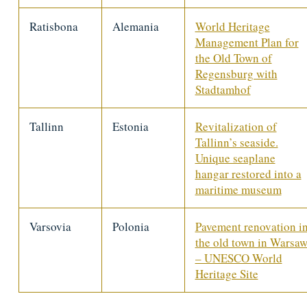
Ratisbona
Alemania
World Heritage
Management Plan for
the Old Town of
Regensburg with
Stadtamhof
Tallinn
Estonia
Revitalization of
Tallinn’s seaside.
Unique seaplane
hangar restored into a
maritime museum
Varsovia
Polonia
Pavement renovation i
the old town in Warsa
– UNESCO World
Heritage Site