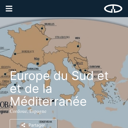
Europe du Sud et
et de la
Méditerranée
Cordoue, Espagne
Partager