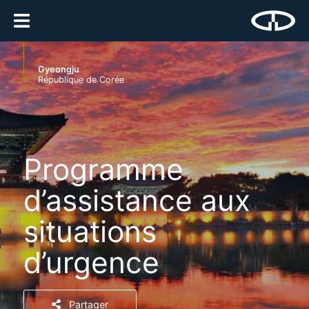
Gyeongju
République de Corée
Programme
d’assistance aux
situations
d’urgence
Partager