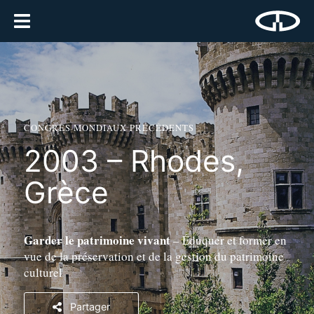
CONGRÈS MONDIAUX PRÉCÉDENTS
2003 – Rhodes,
Grèce
Garder le patrimoine vivant
– Éduquer et former en
vue de la préservation et de la gestion du patrimoine
culturel
Partager