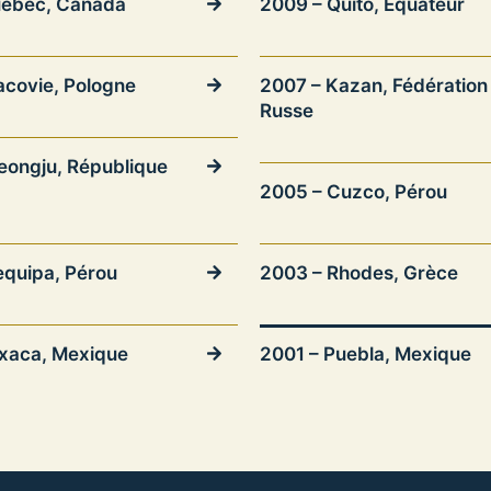
uébec, Canada
2009 – Quito, Équateur
acovie, Pologne
2007 – Kazan, Fédération
Russe
eongju, République
2005 – Cuzco, Pérou
equipa, Pérou
2003 – Rhodes, Grèce
xaca, Mexique
2001 – Puebla, Mexique