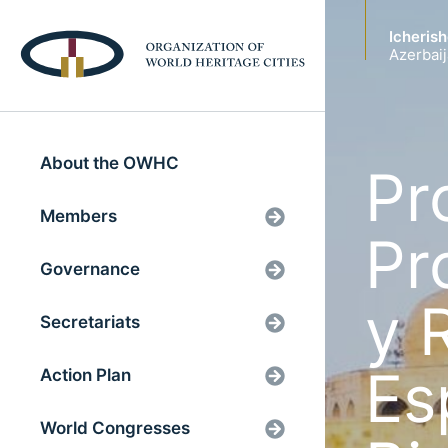
Icheris
Azerbai
About the OWHC
Pr
Members
Pr
Governance
y 
Secretariats
Es
Action Plan
World Congresses