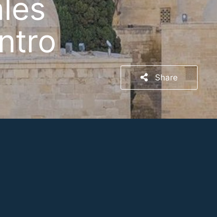
ales
ntro
Share