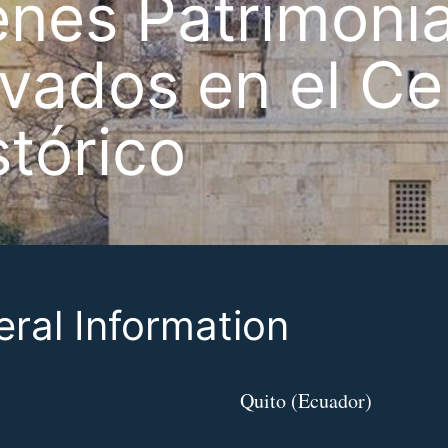
enes Patrimoni
ivados en el Ce
stórico
ral Information
Quito (Ecuador)