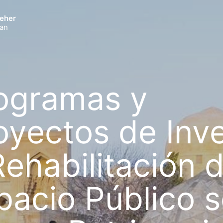
heher
jan
ogramas y
oyectos de Inv
Rehabilitación d
pacio Público 