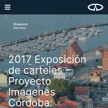
Stralsund
Germany
2017 Exposición
de carteles –
Proyecto
Imagenes
Córdoba: