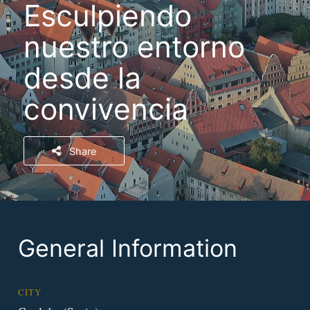
Esculpiendo
nuestro entorno
desde la
convivencia
Share
General Information
CITY