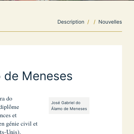
Description
/
/
Nouvelles
o de Meneses
ra do
José Gabriel do
 diplôme
Álamo de Meneses
nces et
n génie civil et
ts-Unis).