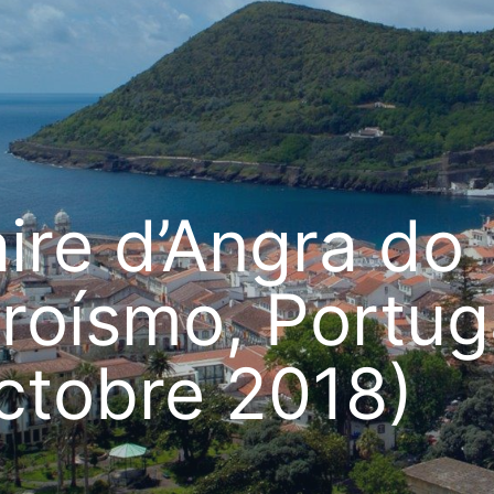
ire d’Angra do
roísmo, Portug
ctobre 2018)