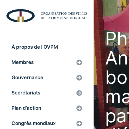
Ph
À propos de l’OVPM
An
Membres
bo
Gouvernance
ma
Secrétariats
pa
Plan d’action
Congrès mondiaux