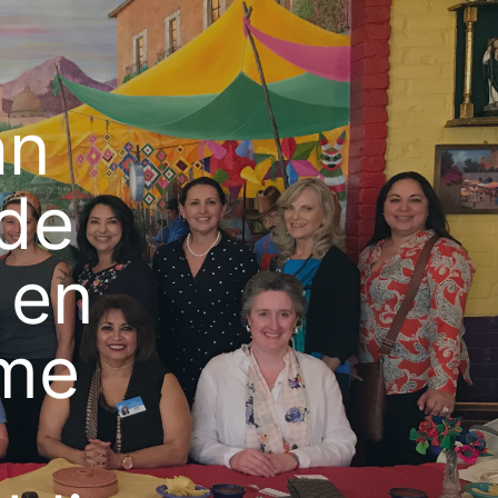
an
 de
 en
sme