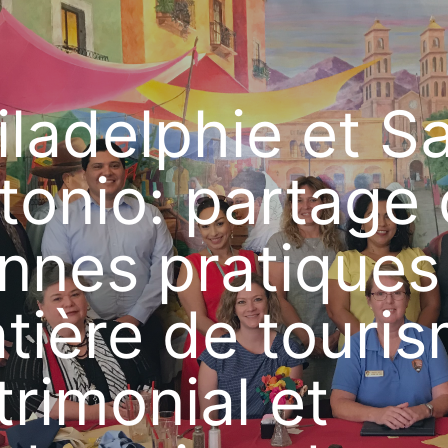
iladelphie et S
tonio: partage
nnes pratiques
tière de touri
trimonial et