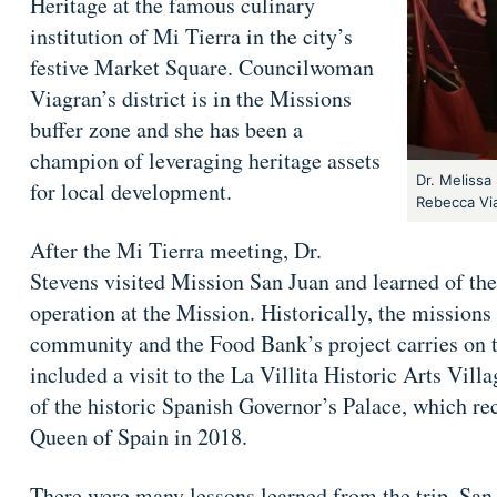
Heritage at the famous culinary
institution of Mi Tierra in the city’s
festive Market Square. Councilwoman
Viagran’s district is in the Missions
buffer zone and she has been a
champion of leveraging heritage assets
Dr. Melissa
for local development.
Rebecca Via
After the Mi Tierra meeting, Dr.
Stevens visited Mission San Juan and learned of t
operation at the Mission. Historically, the missions 
community and the Food Bank’s project carries on tha
included a visit to the La Villita Historic Arts Vil
of the historic Spanish Governor’s Palace, which re
Queen of Spain in 2018.
There were many lessons learned from the trip. S