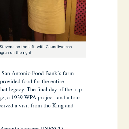
 Stevens on the left, with Councilwoman
gran on the right.
he San Antonio Food Bank’s farm
provided food for the entire
t legacy. The final day of the trip
lage, a 1939 WPA project, and a tour
ceived a visit from the King and
an Antonio’s recent UNESCO