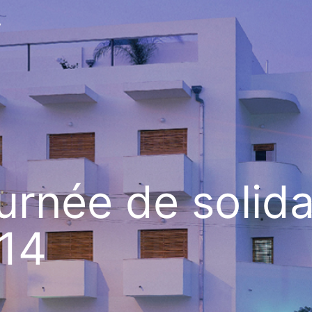
v
urnée de solida
14