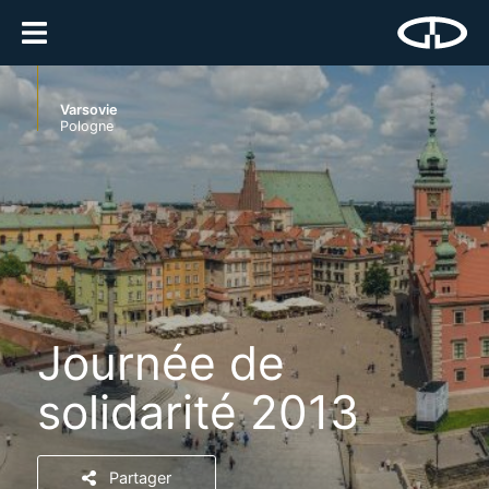
Varsovie
Pologne
Journée de
solidarité 2013
Partager