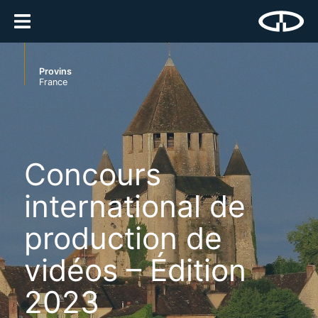
Provins
France
Concours
international de
production de
vidéos – Édition
2023