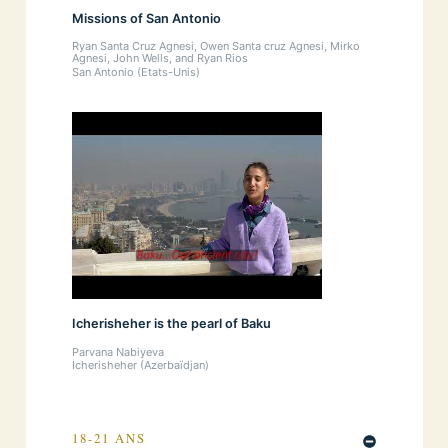
Missions of San Antonio
Ryan Santa Cruz Agnesi, Owen Santa cruz Agnesi, Mirko
Agnesi, John Wells, and Ryan Rios
San Antonio (Etats-Unis)
Icherisheher is the pearl of Baku
Parvana Nabiyeva
Icherisheher (Azerbaïdjan)
18-21 ANS