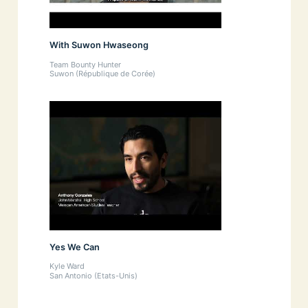
With Suwon Hwaseong
Team Bounty Hunter
Suwon (République de Corée)
Yes We Can
Kyle Ward
San Antonio (Etats-Unis)