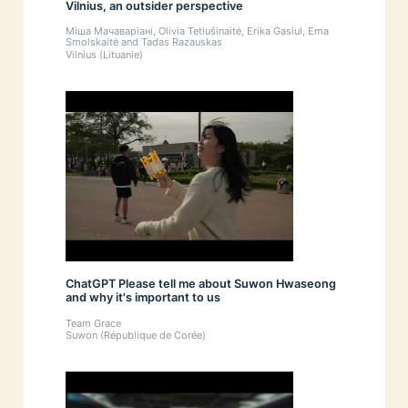
Vilnius, an outsider perspective
Міша Мачаваріані, Olivia Tetiušinaitė, Erika Gasiul, Ema
Smolskaitė and Tadas Razauskas
Vilnius (Lituanie)
ChatGPT Please tell me about Suwon Hwaseong
and why it's important to us
Team Grace
Suwon (République de Corée)