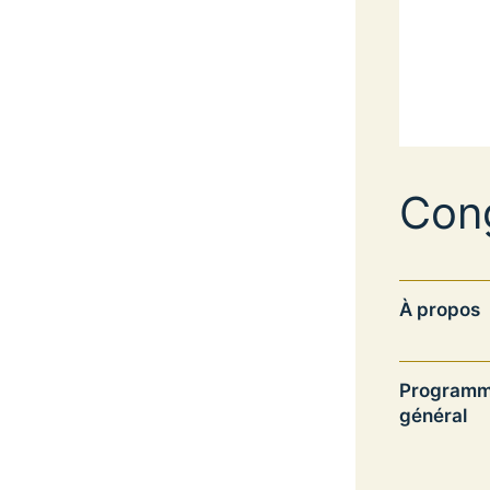
Con
À propos
Programm
général