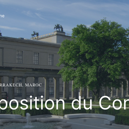
ne
ARRAKECH, MAROC
position du Co