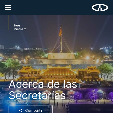
Hué
Vietnam
Acerca de las
Secretarías
Compartir