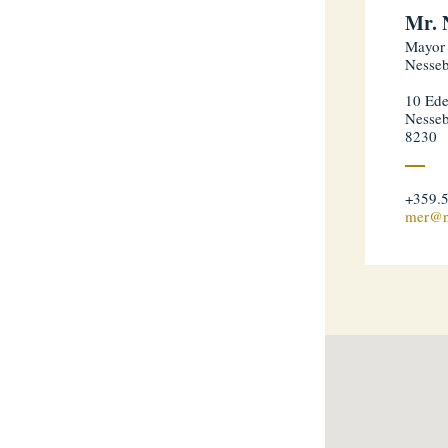
Mr. 
Mayor
Nesseb
10 Ede
Nesseb
8230
+359.
mer@n