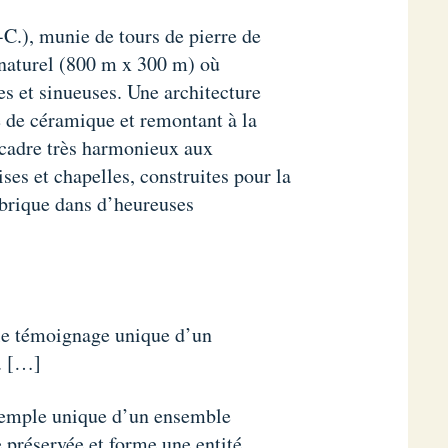
-C.), munie de tours de pierre de
if naturel (800 m x 300 m) où
tes et sinueuses. Une architecture
ée de céramique et remontant à la
 cadre très harmonieux aux
es et chapelles, construites pour la
t brique dans d’heureuses
le témoignage unique d’un
s. […]
exemple unique d’un ensemble
e préservée et forme une entité