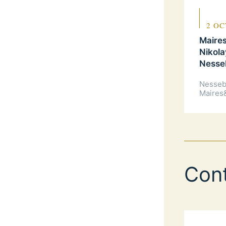
2 OC
Maires
Nikola
Nesseb
Nesseba
Maires
Con