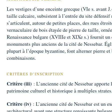
Les vestiges d’une enceinte grecque (VIe s. avant J.
taille calcaire, subsistent à l’entrée du site défens
s’articulent, autour de petites places, des rues étroi
vernaculaire de bois étayée de pierre de taille, orn
Renaissance bulgare (XVIIIe et XIXe s.) fournit un
monuments plus anciens de la cité de Nessebar. Églis
plupart à l’époque byzantine, font alterner pierre e
combinaisons.
CRITÈRES D’INSCRIPTION
Critère (iii)
: L’ancienne cité de Nessebar apporte 
patrimoine culturel et historique à multiples strate
Critère (iv)
: L’ancienne cité de Nessebar est un 
architectural ayant une structure renaissante bulgar