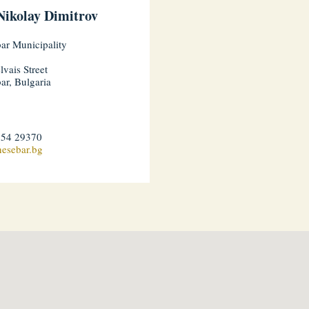
Nikolay Dimitrov
ar Municipality
lvais Street
ar, Bulgaria
554 29370
esebar.bg