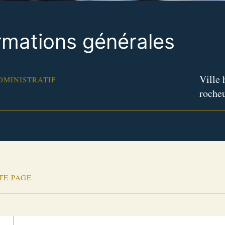
rmations générales
Ville 
DMINISTRATIF
rocheu
TE PAGE