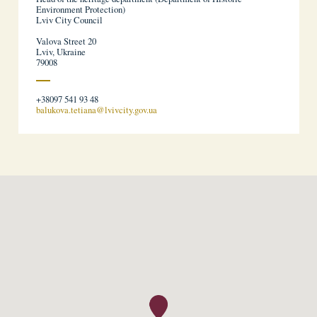
Environment Protection)
Lviv City Council
Valova Street 20
Lviv, Ukraine
79008
+38097 541 93 48
balukova.tetiana@lvivcity.gov.ua