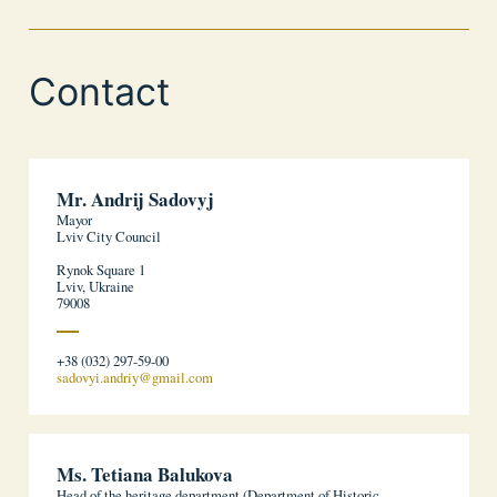
Contact
Mr. Andrij Sadovyj
Mayor
Lviv City Council
Rynok Square 1
Lviv, Ukraine
79008
+38 (032) 297-59-00
sadovyi.andriy@gmail.com
Ms. Tetiana Balukova
Head of the heritage department (Department of Historic