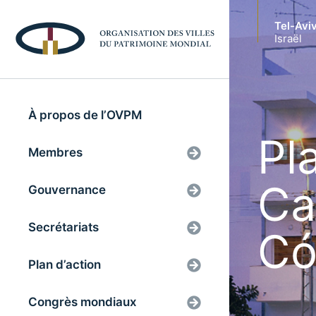
Tel-Avi
Israël
À propos de l’OVPM
Pl
Membres
Ca
Gouvernance
Secrétariats
Có
Plan d’action
Congrès mondiaux