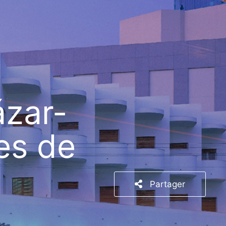
ázar-
es de
Partager