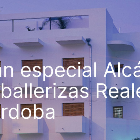
v
an especial Alc
ballerizas Real
rdoba