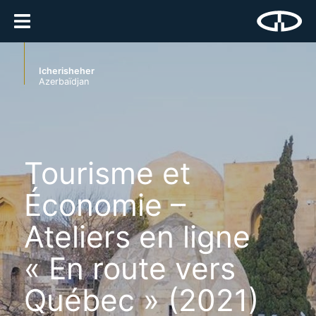
Icherisheher
Azerbaïdjan
Tourisme et
Économie –
Ateliers en ligne
« En route vers
Québec » (2021)