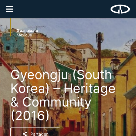
Guanajuato
Mexique
Gyeongju (South
Korea) – Heritage
& Community
(2016)
Partager