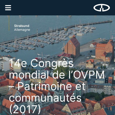
Stralsund
Allemagne
14e Congrès
mondial de l’OVPM
– Patrimoine et
communautés
(2017)