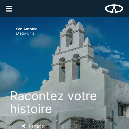
San Antonio
États-Unis
Racontez votre
histoire
Partager