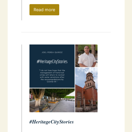
Read more
#HeritageCityStories