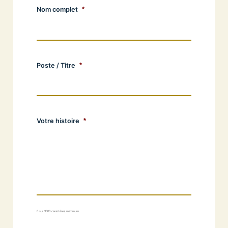
Nom complet
*
Poste / Titre
*
Votre histoire
*
0 sur 3000 caractères maximum