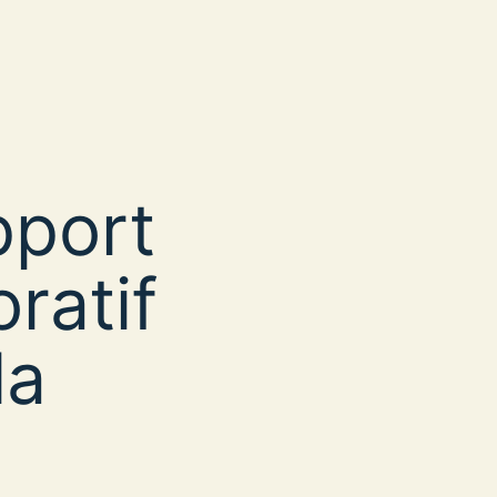
pport
ratif
la