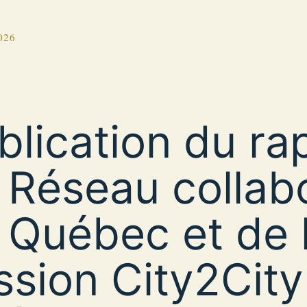
026
blication du ra
 Réseau collabo
 Québec et de 
ssion City2City