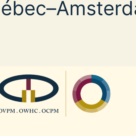
ébec–Amster