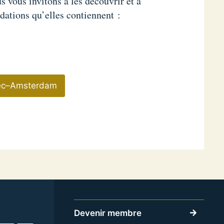
 vous invitons à les découvrir et à
ations qu’elles contiennent :
ébec–Amsterdam
Devenir membre