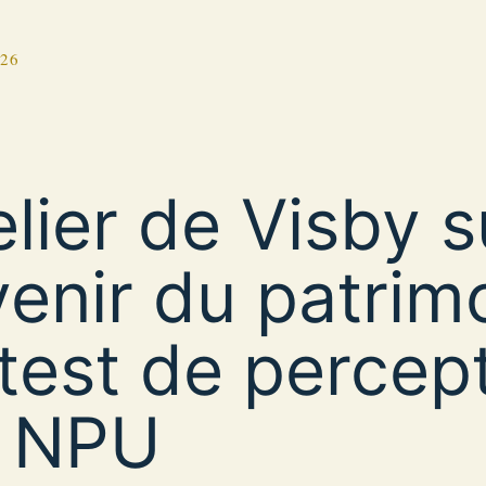
026
elier de Visby s
avenir du patrim
 test de percep
 NPU