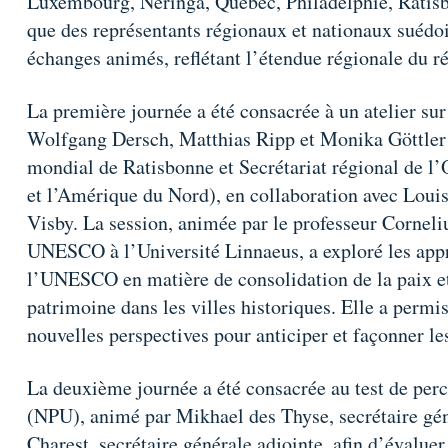
Luxembourg, Neringa, Québec, Philadelphie, Ratisbon
que des représentants régionaux et nationaux suédois
échanges animés, reflétant l’étendue régionale du r
La première journée a été consacrée à un atelier sur
Wolfgang Dersch, Matthias Ripp et Monika Göttler 
mondial de Ratisbonne et Secrétariat régional de 
et l’Amérique du Nord), en collaboration avec Loui
Visby. La session, animée par le professeur Corneliu
UNESCO à l’Université Linnaeus, a exploré les appr
l’UNESCO en matière de consolidation de la paix et
patrimoine dans les villes historiques. Elle a permi
nouvelles perspectives pour anticiper et façonner les
La deuxième journée a été consacrée au test de per
(NPU), animé par Mikhael des Thyse, secrétaire g
Charest, secrétaire générale adjointe, afin d’évalue