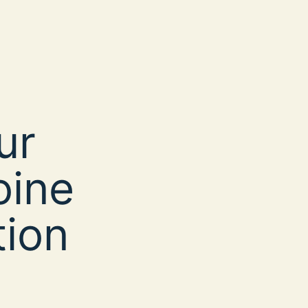
ur
oine
tion