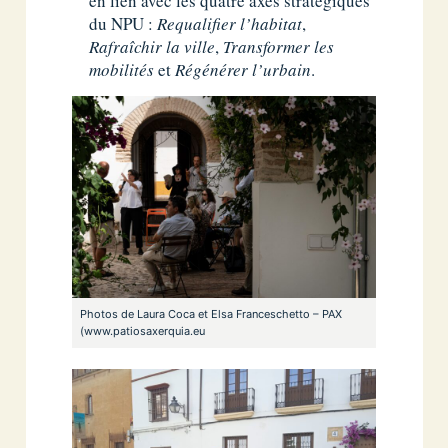
en lien avec les quatre axes stratégiques
du NPU :
Requalifier l’habitat
,
Rafraîchir la ville
,
Transformer les
mobilités
et
Régénérer l’urbain
.
Photos de Laura Coca et Elsa Franceschetto – PAX
(www.patiosaxerquia.eu