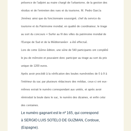
présence de l’adjoint au maire chargé de l’urbanisme, de la gestion des
résidus et de l’entretien des rues et du tourisme, M. Pedro García
Jiménez ainsi que du fonctionnaire soussigné, chef du service du
tourisme et du Patrimoine mondial, en qualité de coordinateur, le tirage
au sort du concours « Surfer au fil des villes du patrimoine mondial de
l’Europe de Sud et de la Méditerranée» a été effectué.
Lors de cette 11ème édition, une série de 540 participants ont complété
le jeu de mémoire et pouvaient donc participer au tirage au sort du prix
unique de 1200 euros.
Après avoir procédé à la vérification des boules numérotées de 0 à 9 à
l’intérieur du sac par plusieurs rédacteurs des médias, ceux-ci ont eux-
mêmes extrait le numéro correspondant aux unités, et après avoir
réintroduit la boule dans le sac, le numéro des dizaines, et enfin celui
des centaines.
Le numéro gagnant est le nº 165, qui correspond
à SERGIO LUIS SOTELO DE GUZMAN, Cordoue,
(Espagne).