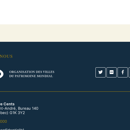
-NOUS
re Cents
int-André, Bureau 140
bec) G1K 3Y2
0000
confidentialité