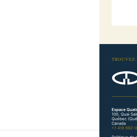
TROUVEZ
Espace Quat
100, Quai Sa
Québec (Qué
Canada
+1 418 692-
Politique de 