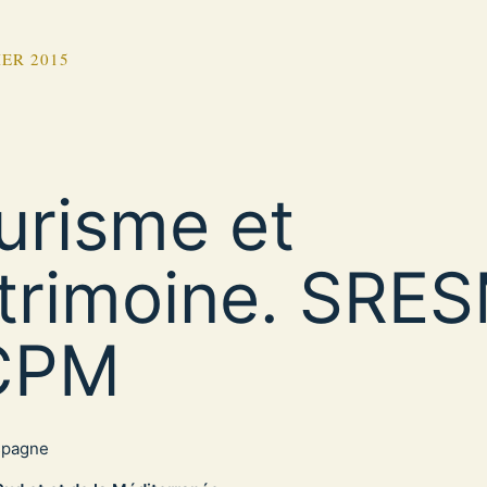
IER 2015
urisme et
trimoine. SRE
CPM
spagne