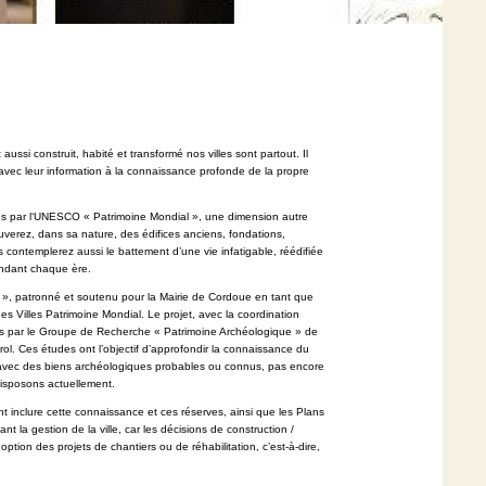
 aussi construit, habité et transformé nos villes sont partout. Il
avec leur information à la connaissance profonde de la propre
ées par l‘UNESCO « Patrimoine Mondial », une dimension autre
uverez, dans sa nature, des édifices anciens, fondations,
ous contemplerez
aussi le battement d’une vie infatigable, réédifiée
ndant chaque ère.
 », patronné et soutenu pour la Mairie de Cordoue en tant que
es Villes Patrimoine Mondial. Le projet, avec la coordination
es par le
Groupe de Recherche « Patrimoine Archéologique » de
erol. Ces études
ont l’objectif d’approfondir la connaissance du
es avec des biens archéologiques
probables ou connus, pas encore
disposons actuellement.
nt inclure cette connaissance et ces réserves, ainsi que les Plans
nant
la gestion de la ville, car les décisions de construction /
doption des projets
de chantiers ou de réhabilitation, c’est-à-dire,