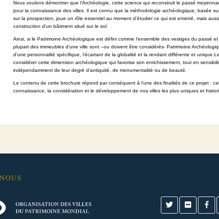
Nous voulons démontrer que l’Archéologie, cette science qui reconstruit le passé
moyennant
pour la
connaissance des villes. Il est connu que la méthodologie archéologique, basée su
sur la prospection,
joue un rôle essentiel au moment d’étudier ce qui est enterré, mais aus
construction d’un bâtiment situé sur le sol.
Ainsi, si le Patrimoine Archéologique est défini comme l’ensemble des vestiges du
passé et 
plupart des
immeubles d’une ville sont –ou doivent être considérés- Patrimoine Archéologi
d’une personnalité
spécifique, l’écartant de la globalité et la rendant différente et unique.
Le
considérer cette
dimension archéologique qui favorise son enrichissement, tout en sensibili
indépendamment de leur degré
d’antiquité, de monumentalité ou de beauté.
Le contenu de cette brochure répond par conséquent à l’une des finalités de ce
projet : c
connaissance,
la considération et le développement de nos villes les plus uniques et
histor
-NOUS