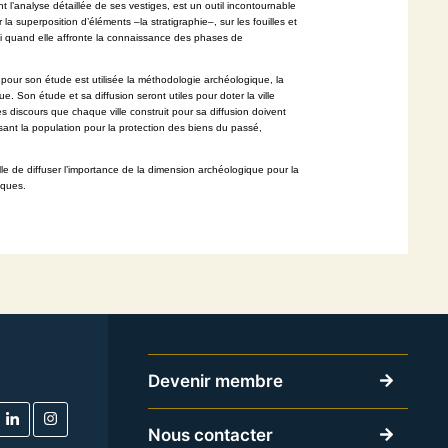
 l’analyse détaillée de ses vestiges, est un outil incontournable
r
la superposition d’éléments –la stratigraphie–, sur les fouilles et
si quand elle
affronte la connaissance des phases de
pour son étude est utilisée la méthodologie archéologique, la
que.
Son étude et sa diffusion seront utiles pour doter la ville
s discours que chaque ville construit pour sa diffusion doivent
sant la
population pour la protection des biens du passé,
elle de diffuser l’importance de la dimension archéologique pour la
iques.
Devenir membre
Nous contacter