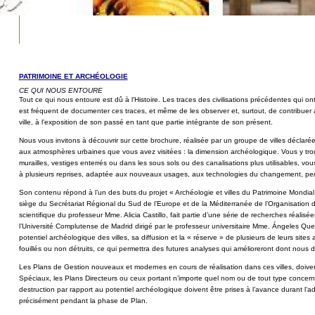
PATRIMOINE ET ARCHÉOLOGIE
CE QUI NOUS ENTOURE
Tout ce qui nous entoure est dû à l’Histoire. Les traces des civilisations précédentes
qui ont
est fréquent
de documenter ces traces, et même de les observer et, surtout, de contribuer
ville, à l’exposition
de son passé en tant que partie intégrante de son présent.
Nous vous invitons à découvrir sur cette brochure, réalisée par un groupe de
villes déclar
aux
atmosphères urbaines que vous avez visitées : la dimension archéologique. Vous y
tro
murailles, vestiges enterrés
ou dans les sous sols ou des canalisations plus utilisables, v
à plusieurs reprises, adaptée aux
nouveaux usages, aux technologies du changement, pe
Son contenu répond à l’un des buts du projet « Archéologie et villes du Patrimoine
Mondial
siège du
Secrétariat Régional du Sud de l’Europe et de la Méditerranée de l’Organisation
d
scientifique du professeur
Mme. Alicia Castillo, fait partie d’une série de recherches réalisé
l’Université Complutense
de Madrid dirigé par le professeur universitaire Mme. Ángeles Qu
potentiel archéologique des villes,
sa diffusion et la « réserve » de plusieurs de leurs sit
fouillés ou non détruits, ce qui permettra
des futures analyses qui amélioreront dont nous 
Les Plans de Gestion nouveaux et modernes en cours de réalisation dans ces villes,
doive
Spéciaux, les
Plans Directeurs ou ceux portant n’importe quel nom ou de tout type concer
destruction par rapport au
potentiel archéologique doivent être prises à l’avance durant l’a
précisément pendant la phase de
Plan.