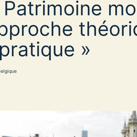
 Patrimoine mo
approche théor
 pratique »
Belgique