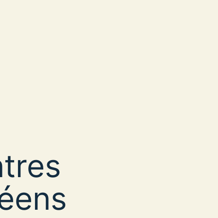
ntres
péens