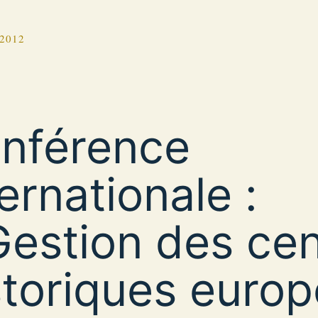
 2012
nférence
ternationale :
Gestion des ce
storiques euro