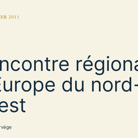
IER 2011
ncontre région
Europe du nord
est
rvège