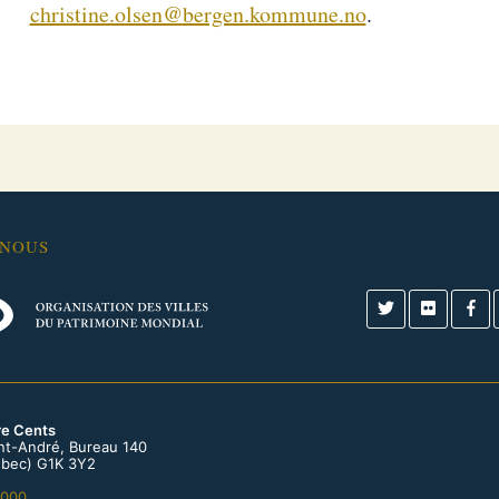
christine.olsen@bergen.kommune.no
.
-NOUS
re Cents
int-André, Bureau 140
bec) G1K 3Y2
0000