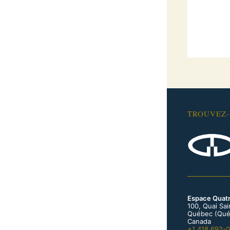
TROUVEZ
Espace Quat
100, Quai Sa
Québec (Qué
Canada
+1 418 692-