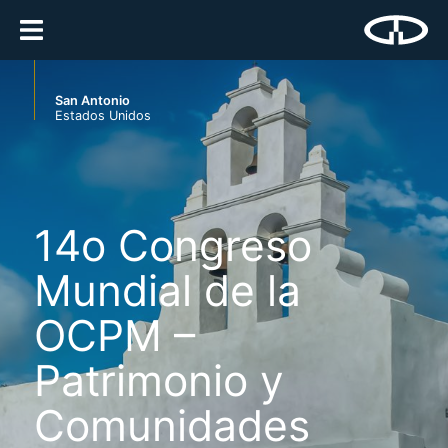
San Antonio
Estados Unidos
14o Congreso
Mundial de la
OCPM –
Patrimonio y
Comunidades