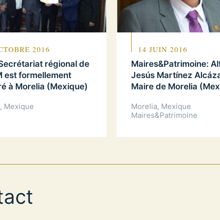
CTOBRE 2016
14 JUIN 2016
Secrétariat régional de
Maires&Patrimoine: Al
 est formellement
Jesús Martínez Alcázar
ré à Morelia (Mexique)
Maire de Morelia (Mex
a, Mexique
Morelia, Mexique
Maires&Patrimoine
tact