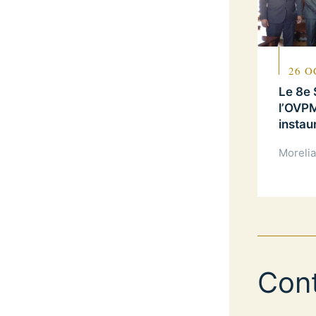
26 O
Le 8e 
l’OVPM
instau
Moreli
Con