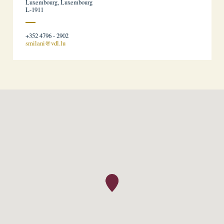
Luxembourg, Luxembourg
L-1911
+352 4796 - 2902
smilani@vdl.lu