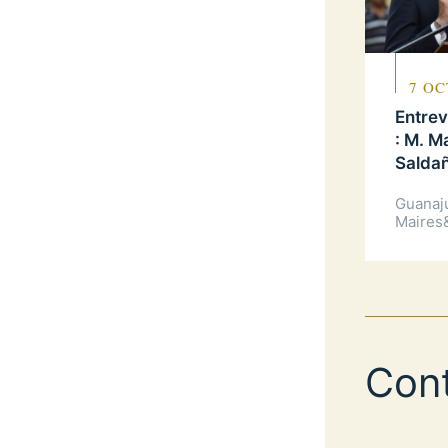
7 OC
Entre
: M. M
Salda
Guanaj
Maires
Con