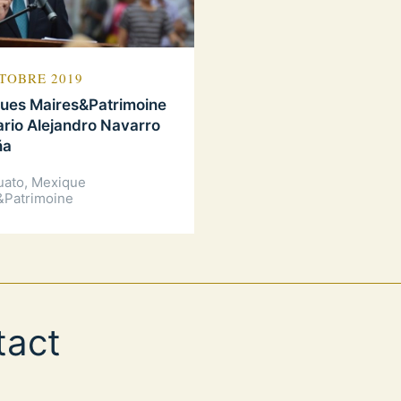
TOBRE 2019
vues Maires&Patrimoine
ario Alejandro Navarro
ña
uato, Mexique
&Patrimoine
tact