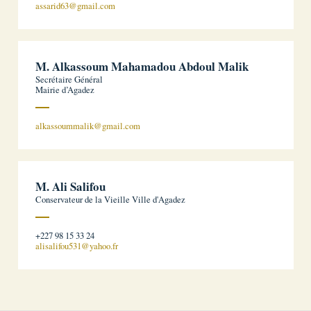
assarid63@gmail.com
M. Alkassoum Mahamadou Abdoul Malik
Secrétaire Général
Mairie d’Agadez
alkassoummalik@gmail.com
M. Ali Salifou
Conservateur de la Vieille Ville d'Agadez
+227 98 15 33 24
alisalifou531@yahoo.fr