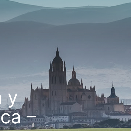
 y
ca –