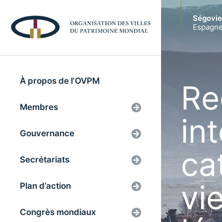
Ségovie
Espagn
À propos de l’OVPM
Re
Membres
int
Gouvernance
ca
Secrétariats
vi
Plan d’action
Congrès mondiaux