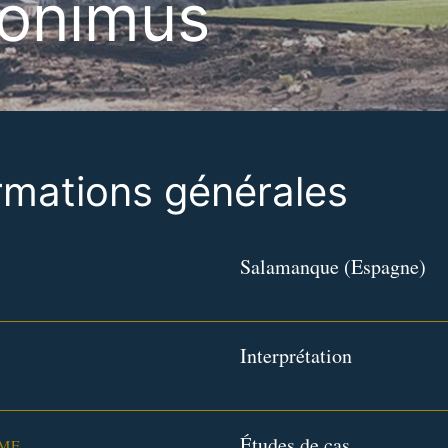
ronimus
rmations générales
Salamanque (Espagne)
Interprétation
Études de cas
ME