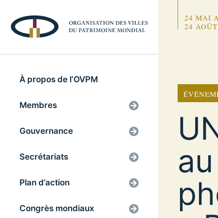
24 MAI 
24 AOÛT
À propos de l’OVPM
ÉVÉNEM
Membres
UN
Gouvernance
au
Secrétariats
ph
Plan d’action
Congrès mondiaux