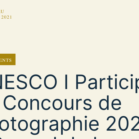
AU
 2021
ENTS
ESCO I Partici
 Concours de
otographie 20