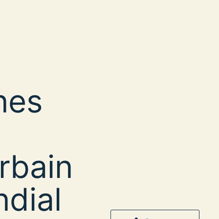
nes
rbain
ndial