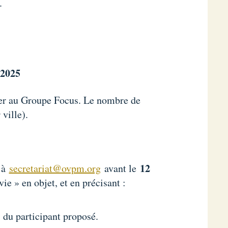
.
2025
per au Groupe Focus. Le nombre de
 ville).
12
l à
secretariat@ovpm.org
avant le
e » en objet, et en précisant :
s du participant proposé.