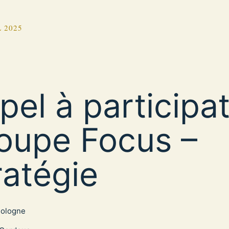
L 2025
pel à participat
oupe Focus –
ratégie
Pologne