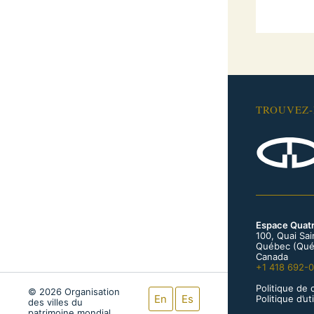
TROUVEZ
Espace Quat
100, Quai Sa
Québec (Qué
Canada
+1 418 692-
Politique de 
© 2026 Organisation
En
Es
Politique d’u
des villes du
patrimoine mondial