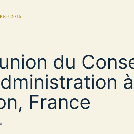
BRE 2016
union du Conse
administration à
on, France
ce