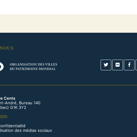
-NOUS
re Cents
int-André, Bureau 140
bec) G1K 3Y2
0000
confidentialité
tilisation des médias sociaux